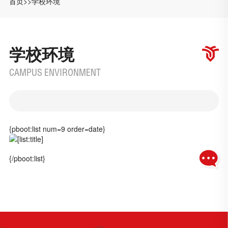
首页
>>
学校环境
学校环境
CAMPUS ENVIRONMENT
{pboot:list num=9 order=date}
{/pboot:list}